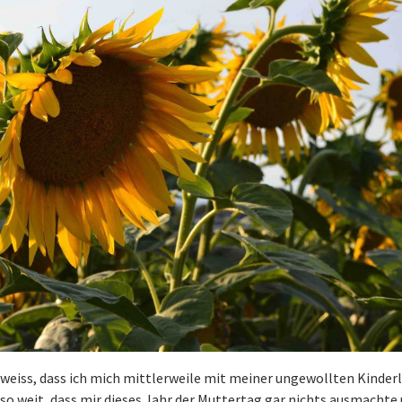
 weiss, dass ich mich mittlerweile mit meiner ungewollten Kinder
so weit, dass mir dieses Jahr der Muttertag gar nichts ausmachte 