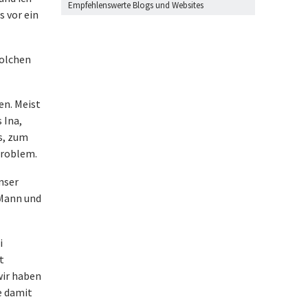
Empfehlenswerte Blogs und Websites
s vor ein
solchen
en. Meist
 Ina,
s, zum
 Problem.
unser
 Mann und
i
t
wir haben
le damit