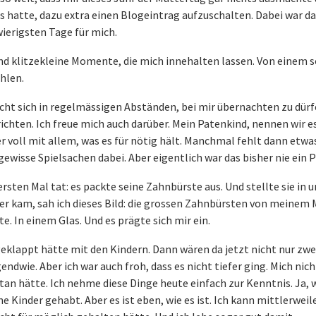
 hatte, dazu extra einen Blogeintrag aufzuschalten. Dabei war da
ierigsten Tage für mich.
ind klitzekleine Momente, die mich innehalten lassen. Von einem 
hlen.
ht sich in regelmässigen Abständen, bei mir übernachten zu dürf
chten. Ich freue mich auch darüber. Mein Patenkind, nennen wir es
r voll mit allem, was es für nötig hält. Manchmal fehlt dann etwa
 gewisse Spielsachen dabei. Aber eigentlich war das bisher nie ein
rsten Mal tat: es packte seine Zahnbürste aus. Und stellte sie in 
er kam, sah ich dieses Bild: die grossen Zahnbürsten von meinem
. In einem Glas. Und es prägte sich mir ein.
eklappt hätte mit den Kindern. Dann wären da jetzt nicht nur zwe
ndwie. Aber ich war auch froh, dass es nicht tiefer ging. Mich nich
tan hätte. Ich nehme diese Dinge heute einfach zur Kenntnis. Ja, 
ne Kinder gehabt. Aber es ist eben, wie es ist. Ich kann mittlerwei