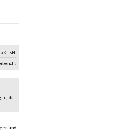
 ARTIKEL
rbericht
gen, die
agen und