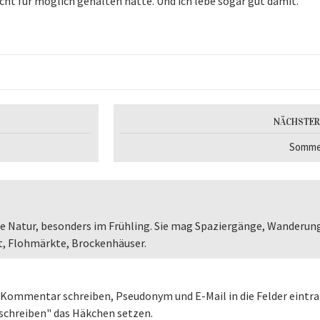
icht für möglich gehalten hätte. Und ich lebe sogar gut damit.
NÄCHSTER
Somme
 die Natur, besonders im Frühling. Sie mag Spaziergänge, Wanderun
st, Flohmärkte, Brockenhäuser.
ommentar schreiben, Pseudonym und E-Mail in die Felder eintr
 schreiben" das Häkchen setzen.