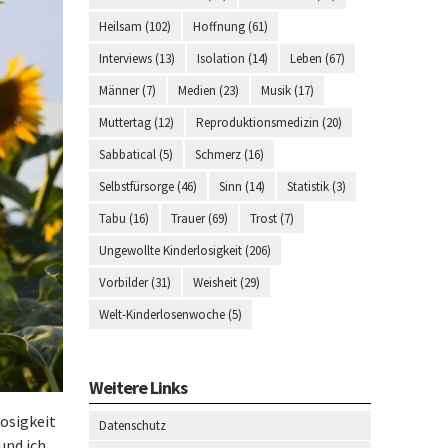
Heilsam (102)
Hoffnung (61)
Interviews (13)
Isolation (14)
Leben (67)
Männer (7)
Medien (23)
Musik (17)
Muttertag (12)
Reproduktionsmedizin (20)
Sabbatical (5)
Schmerz (16)
Selbstfürsorge (46)
Sinn (14)
Statistik (3)
Tabu (16)
Trauer (69)
Trost (7)
Ungewollte Kinderlosigkeit (206)
Vorbilder (31)
Weisheit (29)
Welt-Kinderlosenwoche (5)
Weitere Links
losigkeit
Datenschutz
und ich