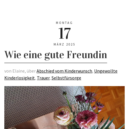
MONTAG
17
MÄRZ 2025
Wie eine gute Freundin
von Elaine, über
Abschied vom Kinderwunsch
,
Ungewollte
Kinderlosigkeit
,
Trauer
,
Selbstfürsorge