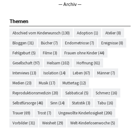
— Archiv —
Themen
Abschied vom Kinderwunsch (130)
Adoption (1)
Atelier (8)
Bloggen (31)
Bücher (7)
Endometriose (7)
Ereignisse (8)
Fehlgeburt (5)
Filme (3)
Frauen ohne Kinder (44)
Gesellschaft (97)
Heilsam (102)
Hoffnung (61)
Interviews (13)
Isolation (14)
Leben (67)
Männer (7)
Medien (23)
Musik (17)
Muttertag (12)
Reproduktionsmedizin (20)
Sabbatical (5)
Schmerz (16)
Selbstfürsorge (46)
Sinn (14)
Statistik (3)
Tabu (16)
Trauer (69)
Trost (7)
Ungewollte Kinderlosigkeit (206)
Vorbilder (31)
Weisheit (29)
Welt-Kinderlosenwoche (5)