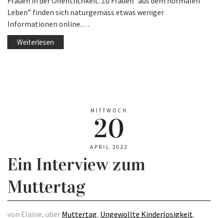
Frauen in der Öffentlichkeit. Zu Frauen “aus dem normalen
Leben” finden sich naturgemäss etwas weniger
Informationen online.…
Weiterlesen
MITTWOCH
20
APRIL 2022
Ein Interview zum
Muttertag
von Elaine, über
Muttertag
,
Ungewollte Kinderlosigkeit
,