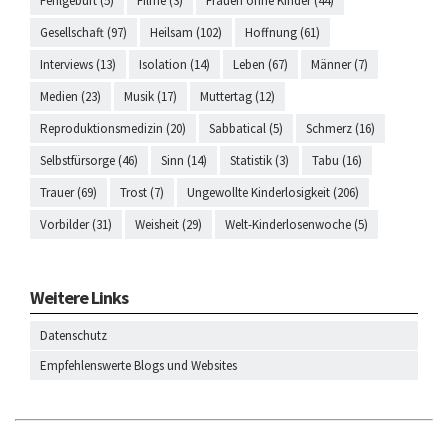
Fehlgeburt (5)
Filme (3)
Frauen ohne Kinder (44)
Gesellschaft (97)
Heilsam (102)
Hoffnung (61)
Interviews (13)
Isolation (14)
Leben (67)
Männer (7)
Medien (23)
Musik (17)
Muttertag (12)
Reproduktionsmedizin (20)
Sabbatical (5)
Schmerz (16)
Selbstfürsorge (46)
Sinn (14)
Statistik (3)
Tabu (16)
Trauer (69)
Trost (7)
Ungewollte Kinderlosigkeit (206)
Vorbilder (31)
Weisheit (29)
Welt-Kinderlosenwoche (5)
Weitere Links
Datenschutz
Empfehlenswerte Blogs und Websites