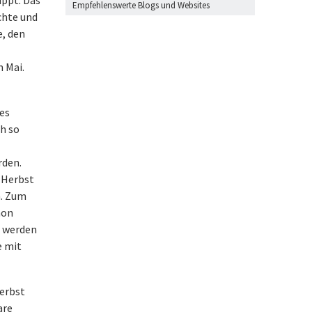
ppt. Das
Empfehlenswerte Blogs und Websites
üchte und
, den
 Mai.
es
ch so
rden.
r Herbst
n. Zum
hon
t werden
e mit
Herbst
are