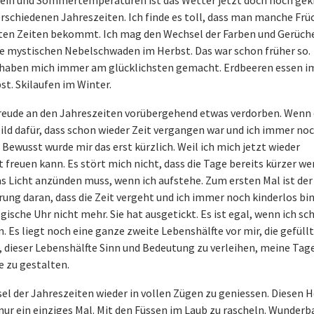
in und Sommertemperaturen ist das Wetter jetzt doch noch geki
 verschiedenen Jahreszeiten. Ich finde es toll, dass man manche Fr
en Zeiten bekommt. Ich mag den Wechsel der Farben und Gerüche
e mystischen Nebelschwaden im Herbst. Das war schon früher so.
 haben mich immer am glücklichsten gemacht. Erdbeeren essen im
t. Skilaufen im Winter.
Freude an den Jahreszeiten vorübergehend etwas verdorben. Wenn 
ild dafür, dass schon wieder Zeit vergangen war und ich immer no
Bewusst wurde mir das erst kürzlich. Weil ich mich jetzt wieder
freuen kann. Es stört mich nicht, dass die Tage bereits kürzer we
as Licht anzünden muss, wenn ich aufstehe. Zum ersten Mal ist de
nerung daran, dass die Zeit vergeht und ich immer noch kinderlos bi
gische Uhr nicht mehr. Sie hat ausgetickt. Es ist egal, wenn ich sc
n. Es liegt noch eine ganze zweite Lebenshälfte vor mir, die gefüll
d, dieser Lebenshälfte Sinn und Bedeutung zu verleihen, meine Tag
e zu gestalten.
sel der Jahreszeiten wieder in vollen Zügen zu geniessen. Diesen 
 nur ein einziges Mal. Mit den Füssen im Laub zu rascheln. Wunderb