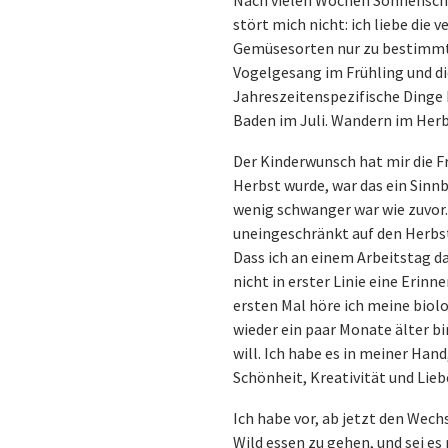
Nach vielen Wochen Sonnensche
stört mich nicht: ich liebe die
Gemüsesorten nur zu bestimmt
Vogelgesang im Frühling und di
Jahreszeitenspezifische Dinge
Baden im Juli. Wandern im Herbs
Der Kinderwunsch hat mir die 
Herbst wurde, war das ein Sinnb
wenig schwanger war wie zuvor. 
uneingeschränkt auf den Herbst 
Dass ich an einem Arbeitstag d
nicht in erster Linie eine Erin
ersten Mal höre ich meine biolo
wieder ein paar Monate älter bi
will. Ich habe es in meiner Han
Schönheit, Kreativität und Lieb
Ich habe vor, ab jetzt den Wech
Wild essen zu gehen, und sei es