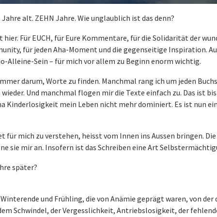
 Jahre alt. ZEHN Jahre. Wie unglaublich ist das denn?
rt hier. Für EUCH, für Eure Kommentare, für die Solidarität der wu
nity, für jeden Aha-Moment und die gegenseitige Inspiration. Au
o-Alleine-Sein – für mich vor allem zu Beginn enorm wichtig.
 immer darum, Worte zu finden. Manchmal rang ich um jeden Buch
 wieder. Und manchmal flogen mir die Texte einfach zu. Das ist bis
a Kinderlosigkeit mein Leben nicht mehr dominiert. Es ist nun e
 für mich zu verstehen, heisst vom Innen ins Aussen bringen. Die
gne sie mir an. Insofern ist das Schreiben eine Art Selbstermächti
ahre später?
 Winterende und Frühling, die von Anämie geprägt waren, von der
m Schwindel, der Vergesslichkeit, Antriebslosigkeit, der fehlen