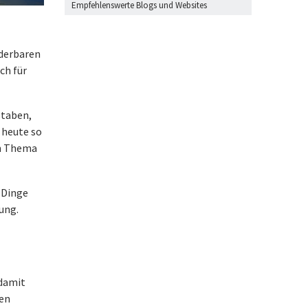
Empfehlenswerte Blogs und Websites
nderbaren
ch für
staben,
 heute so
in Thema
 Dinge
gung.
 damit
den