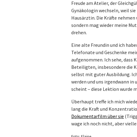
Freude am Atelier, der Gleichgü
Gynäkologin wechseln, weil sie
Hausärztin. Die Kräfte nehmen w
sondern mag wieder meine Mutt
drehen.
Eine alte Freundin und ich habe
Telefonate und Geschenke mein
aufgenommen. Ich sehe, dass Ki
Beteiligten, insbesondere die K
selbst mit guter Ausbildung. Ich
werden und uns irgendwann in 
scheint – diese Lektion wurde mi
Überhaupt treffe ich mich wied
lang die Kraft und Konzentratio
Dokumentarfilm über sie
(Trigg
wage ich noch nicht, aber viel
Foto: Elaine