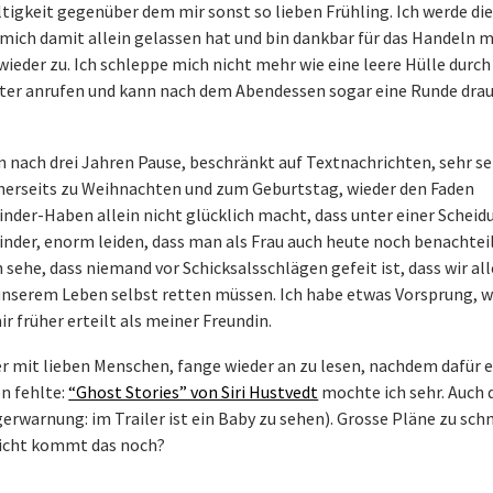
ltigkeit gegenüber dem mir sonst so lieben Frühling. Ich werde di
 mich damit allein gelassen hat und bin dankbar für das Handeln 
ieder zu. Ich schleppe mich nicht mehr wie eine leere Hülle durch 
er anrufen und kann nach dem Abendessen sogar eine Runde dra
n nach drei Jahren Pause, beschränkt auf Textnachrichten, sehr s
erseits zu Weihnachten und zum Geburtstag, wieder den Faden
nder-Haben allein nicht glücklich macht, dass unter einer Scheid
inder, enorm leiden, dass man als Frau auch heute noch benachteil
 sehe, dass niemand vor Schicksalsschlägen gefeit ist, dass wir all
unserem Leben selbst retten müssen. Ich habe etwas Vorsprung, w
r früher erteilt als meiner Freundin.
er mit lieben Menschen, fange wieder an zu lesen, nachdem dafür e
n fehlte:
“Ghost Stories” von Siri Hustvedt
mochte ich sehr. Auch 
erwarnung: im Trailer ist ein Baby zu sehen). Grosse Pläne zu sc
leicht kommt das noch?