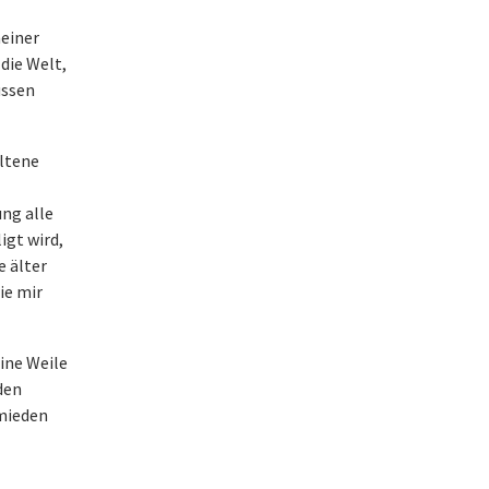
e
meiner
die Welt,
ussen
eltene
ung alle
igt wird,
e älter
ie mir
ine Weile
den
hmieden