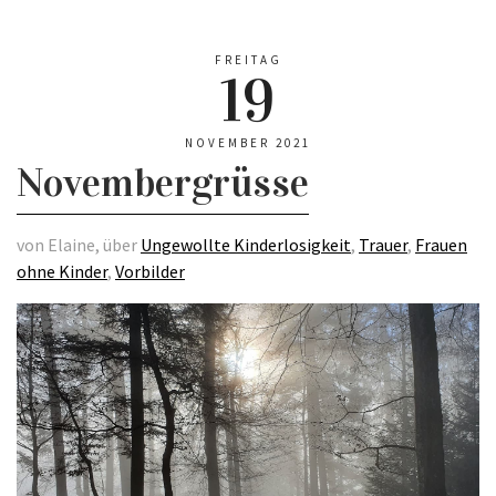
FREITAG
19
NOVEMBER 2021
Novembergrüsse
von Elaine, über
Ungewollte Kinderlosigkeit
,
Trauer
,
Frauen
ohne Kinder
,
Vorbilder